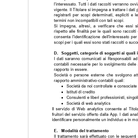
l'interessato. Tutti i dati raccolti verranno o
vigente. Il Titolare si impegna a trattare i dat
registrarli per scopi determinati, espliciti e 
termini non incompatibili con tali scopi.
Si impegna, altresì, a verificare che essi 
rispetto alle finalità per le quali sono racco
consenta l'identificazione dell'interessato 
scopi per i quali essi sono stati raccolti o suc
D. Soggetti,
categorie di soggetti ai qual
I dati saranno comunicati ai Responsabili ad 
contabili necessarie per lo svolgimento delle
rapporto in essere.
Società o persone esterne che svolgono att
rapporto amministrativo-contabili quali:

Società da noi controllate e consocia

Istituti di credito

Consulenti e liberi professionisti, singo

Società di web analytics
Il servizio di Web analytics consente al Titol
fruitori del servizio offerto dalla App. I dati a
identificare personalmente un individuo e in m
E. Modalità
del trattamento
Il trattamento sarà effettuato con le seguent